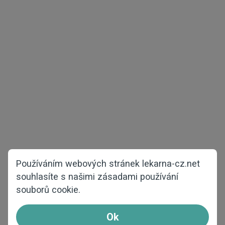
Originál Viagra cena 100 a 50 mg sildenafil v online lékárně
Autorská práva © 2026 lekarna-cz.net
Všechna práva vyhrazena
Zdraví mužů
Zdraví žen
Používáním webových stránek lekarna-cz.net
Zkušební balíčky
Proti vypadávání vlasů
souhlasíte s našimi zásadami používání
souborů cookie.
Hlavní stránka
Kontaktujte nás
O nás
Jak objednat
Ok